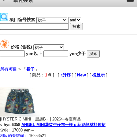
细化搜索
项目编号搜索
价格 (含税)
yen以上
yen少于
所有项目
> 「
裙子
」
[ 商品：
1
点 ]
,
[
↑升序
] [
New
] [
横显示
]
[HYSTERIC MINI（黑超B）] 2026年春夏商品
○
hys-6358
ANGEL MINI花纹牛仔布一样 pt运动衫材料短裙
含税：
17600 yen
～
相应的关键词：
16253521