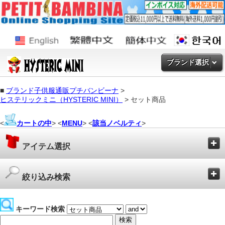
ブランド選択
■
ブランド子供服通販プチバンビーナ
>
ヒステリックミニ（HYSTERIC MINI）
> セット商品
<
カートの中
> <
MENU
> <
該当ノベルティ
>
アイテム選択
絞り込み検索
キーワード検索