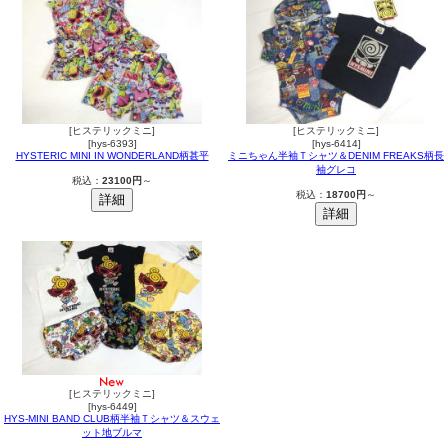
[ヒステリックミニ]
[ヒステリックミニ]
[hys-6393]
[hys-6414]
HYSTERIC MINI IN WONDERLAND柄甚平
ミニちゃん半袖Ｔシャツ＆DENIM FREAKS柄長
袖グレコ
税込：
23100円
～
税込：
18700円
～
[ヒステリックミニ]
[hys-6449]
HYS-MINI BAND CLUB柄半袖Ｔシャツ＆スウェ
ット地ブルマ