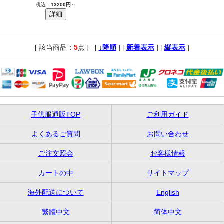
税込：
13200円
～
[ 該当商品：
5
点 ]
,
[
↓降順
] [
新着表示
] [
縦表示
]
子供服通販TOP
ご利用ガイド
よくあるご質問
お問い合わせ
ご注文照会
お客様情報
カートの中
サイトマップ
海外配送について
English
繁體中文
简体中文