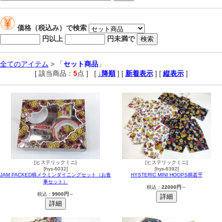
価格（税込み）で検索
円以上
円未満で
全てのアイテム
> 「
セット商品
」
[ 該当商品：
5
点 ]
,
[
↓降順
] [
新着表示
] [
縦表示
]
[ヒステリックミニ]
[ヒステリックミニ]
[hys-6032]
[hys-6392]
JAM PACKED柄メラミンダイニングセット（お食
HYSTERIC MINI HOOPS柄甚平
事セット）
税込：
22000円
～
税込：
9900円
～