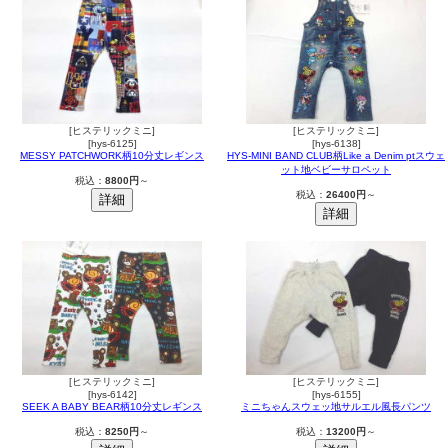
[ヒステリックミニ]
[ヒステリックミニ]
[hys-6125]
[hys-6138]
MESSY PATCHWORK柄10分丈レギンス
HYS-MINI BAND CLUB柄Like a Denim ptスウェ
ット地ベビーサロペット
税込：
8800円
～
税込：
26400円
～
[ヒステリックミニ]
[ヒステリックミニ]
[hys-6142]
[hys-6155]
SEEK A BABY BEAR柄10分丈レギンス
ミニちゃんスウェッ地サルエル風長パンツ
税込：
8250円
～
税込：
13200円
～