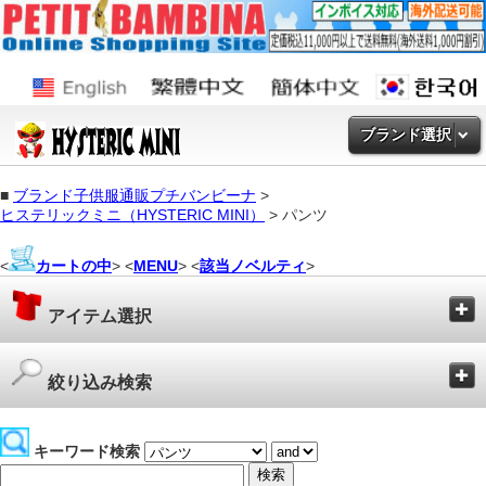
ブランド選択
■
ブランド子供服通販プチバンビーナ
>
ヒステリックミニ（HYSTERIC MINI）
> パンツ
<
カートの中
> <
MENU
> <
該当ノベルティ
>
アイテム選択
絞り込み検索
キーワード検索