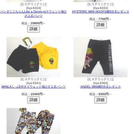
[ヒステリックミニ]
[ヒステリックミニ]
[hys-6324]
[hys-6332]
パンダミニちゃんLike a Denim ptスウェット地ひ
HYSTERIC MINI HOOPS柄5分丈レギンス
ざ上丈パンツ
税込：
7700円
～
税込：
19800円
～
[ヒステリックミニ]
[ヒステリックミニ]
[hys-6341]
[hys-6364]
MINILAしっぽ付きスウェット地ひざ上丈パンツ
ANGEL MINI柄5分丈レギンス
税込：
15400円
～
税込：
9350円
～