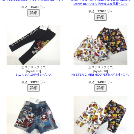
Denim ptスウェッ地サルエル風長パンツ
税込：
15400円
～
税込：
22000円
～
[ヒステリックミニ]
[ヒステリックミニ]
[hys-6301]
[hys-6318]
ミニちゃん10分丈レギンス
HYSTERIC MINI HOOPS柄ひざ上丈パンツ
税込：
13200円
～
税込：
14300円
～