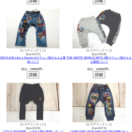
[ヒステリックミニ]
[ヒステリックミニ]
[hys-6157]
[hys-6218]
DEVILKIN Like a Denim ptスウェッ地サルエル風
THE WHITE WORLD WITH J柄スウェッ地サルエ
長パンツ
ル風長パンツ
税込：
19800円
～
税込：
12650円
～
[ヒステリックミニ]
[ヒステリックミニ]
[hys-6245]
[hys-6273]
LITTLE BEE刺繍しっぽ付き重ね着風レギンス
CAMP FIRE WITH MINI AND BEAR柄Like a