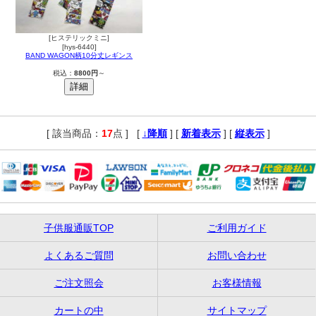
[ヒステリックミニ]
[hys-6440]
BAND WAGON柄10分丈レギンス
税込：
8800円
～
[ 該当商品：
17
点 ]
,
[
↓降順
] [
新着表示
] [
縦表示
]
子供服通販TOP
ご利用ガイド
よくあるご質問
お問い合わせ
ご注文照会
お客様情報
カートの中
サイトマップ