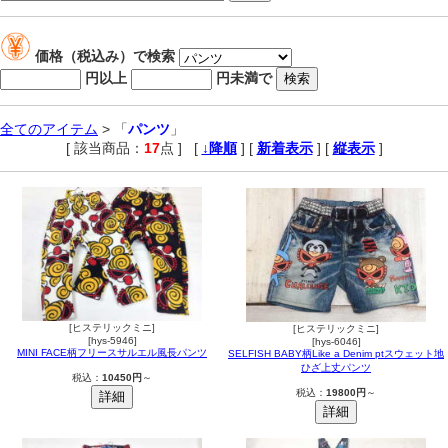
価格（税込み）で検索
円以上
円未満で
全てのアイテム
> 「
パンツ
」
[ 該当商品：
17
点 ]
,
[
↓降順
] [
新着表示
] [
縦表示
]
[ヒステリックミニ]
[ヒステリックミニ]
[hys-5946]
[hys-6046]
MINI FACE柄フリースサルエル風長パンツ
SELFISH BABY柄Like a Denim ptスウェット地
ひざ上丈パンツ
税込：
10450円
～
税込：
19800円
～