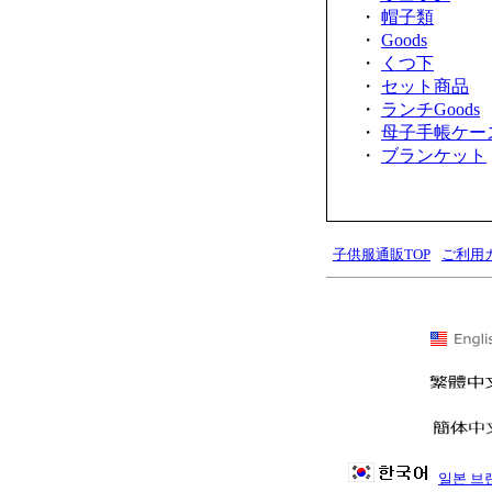
・
帽子類
・
Goods
・
くつ下
・
セット商品
・
ランチGoods
・
母子手帳ケー
・
ブランケット
子供服通販TOP
ご利用
일본 브랜