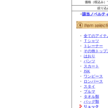
価格（税込み）で
絞り込み
<
該当ノベルテ
・
全てのアイテ
・
Ｔシャツ
・
トレーナー
・
その他トップ
・
はおり
・
パンツ
・
スカート
・
JSK
・
ワンピース
・
ロンパース
・
スタイ
・
ブルマ
・
タオル類
・
バッグ類
リュック