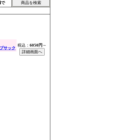
満で
税込：
6050円
～
プサック