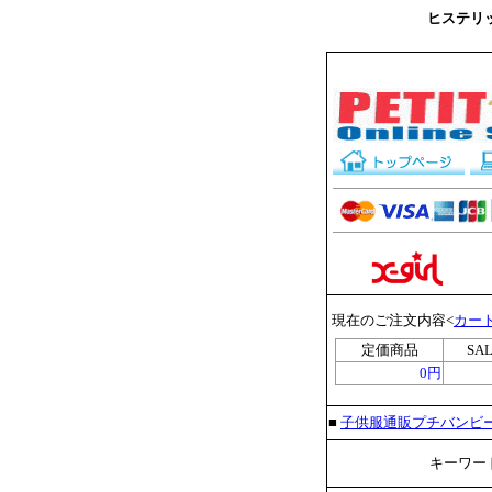
ヒステリッ
現在のご注文内容<
カー
定価商品
SA
0円
■
子供服通販プチバンビ
キーワード