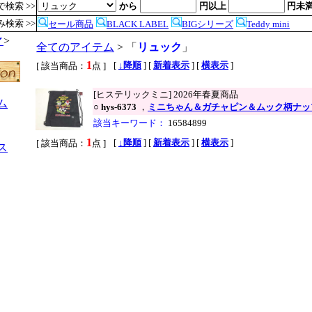
検索 >>
から
円以上
円未
検索 >>
セール商品
BLACK LABEL
BIGシリーズ
Teddy mini
ィ
>
全てのアイテム
> 「
リュック
」
1
,
[
↓降順
] [
新着表示
] [
横表示
]
[ 該当商品：
点 ]
[ヒステリックミニ] 2026年春夏商品
ム
○
hys-6373
，
ミニちゃん＆ガチャピン＆ムック柄ナッ
該当キーワード：
16584899
1
,
[
↓降順
] [
新着表示
] [
横表示
]
[ 該当商品：
点 ]
ス
●