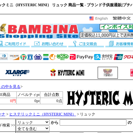
クミニ（HYSTERIC MINI） リュック 商品一覧 - ブランド子供服通販[プチ
トの中を見る
>
LE商品
ノベルティpt
合計点数
0円
0pt
0点
ーナ
>
ヒステリックミニ（HYSTERIC MINI）
> リュック
から
の
検索 >>