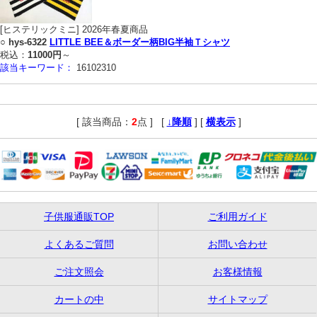
[ヒステリックミニ] 2026年春夏商品
○
hys-6322
LITTLE BEE＆ボーダー柄BIG半袖Ｔシャツ
税込：
11000円
～
該当キーワード：
16102310
[ 該当商品：
2
点 ]
,
[
↓降順
] [
横表示
]
子供服通販TOP
ご利用ガイド
よくあるご質問
お問い合わせ
ご注文照会
お客様情報
カートの中
サイトマップ