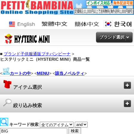
ブランド選択
■
ブランド子供服通販プチバンビーナ
>
ヒステリックミニ（HYSTERIC MINI）商品一覧
<
カートの中
> <
MENU
> <
該当ノベルティ
>
アイテム選択
絞り込み検索
キーワード検索