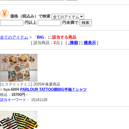
価格（税込み）で検索
円以上
円未満で
全てのアイテム
> 「
BIG
」に
該当する商品
[ 該当商品：
2
点 ]
,
[
↓降順
] [
横表示
]
[ヒステリックミニ] 2025年春夏商品
○
hys-6004
PARLOUR TATTOO柄BIG半袖Ｔシャツ
税込：
18700円
～
該当キーワード：
15141128