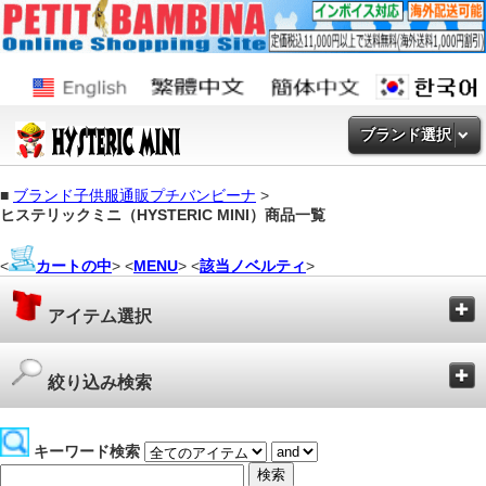
ブランド選択
■
ブランド子供服通販プチバンビーナ
>
ヒステリックミニ（HYSTERIC MINI）商品一覧
<
カートの中
> <
MENU
> <
該当ノベルティ
>
アイテム選択
絞り込み検索
キーワード検索