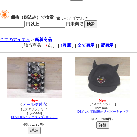
価格（税込み）で検索
円以上
円未満で
全てのアイテム
>
新着商品
[ 該当商品：
7
点 ]
,
[
↑昇順
] [
全て表示
] [
縦表示
]
<
メール便対応
>
[ヒステリックミニ]
[hys-6443]
[ヒステリックミニ]
DEVILKIN刺繍角付きベビーキャップ
[hys-6444]
DEVILKINヘアクリップ2個セット
税込：
8360円
～
税込：
1760円
～