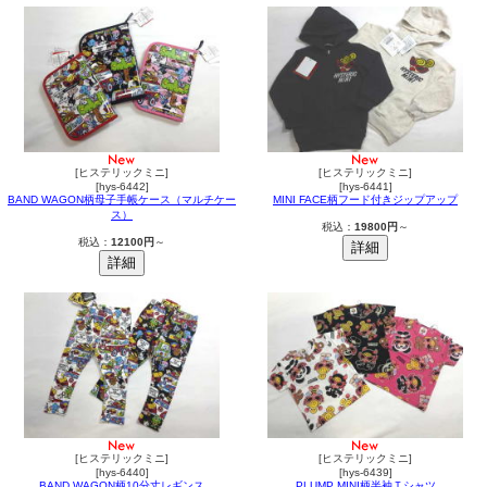
[ヒステリックミニ]
[ヒステリックミニ]
[hys-6442]
[hys-6441]
BAND WAGON柄母子手帳ケース（マルチケー
MINI FACE柄フード付きジップアップ
ス）
税込：
19800円
～
税込：
12100円
～
[ヒステリックミニ]
[ヒステリックミニ]
[hys-6440]
[hys-6439]
BAND WAGON柄10分丈レギンス
PLUMP MINI柄半袖Ｔシャツ