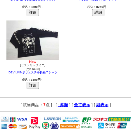
税込：
8800円
～
税込：
8250円
～
[ヒステリックミニ]
[hys-6438]
DEVILKINポリエステル長袖Ｔシャツ
税込：
9350円
～
[ 該当商品：
7
点 ]
,
[
↑昇順
] [
全て表示
] [
縦表示
]