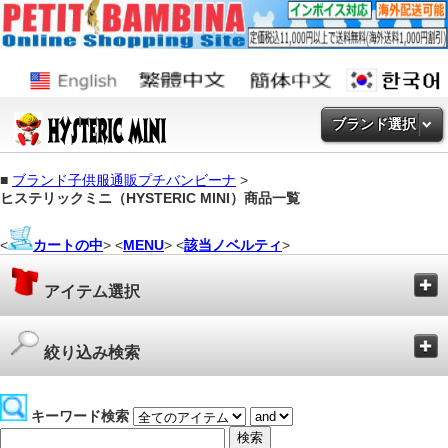
ブランド選択
■
ブランド子供服通販プチバンビーナ
>
ヒステリックミニ（HYSTERIC MINI）商品一覧
<
カートの中
> <
MENU
> <
該当ノベルティ
>
アイテム選択
絞り込み検索
キーワード検索