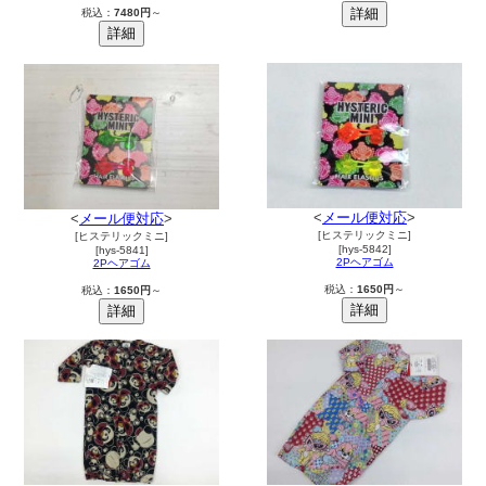
税込：
7480円
～
<
メール便対応
>
<
メール便対応
>
[ヒステリックミニ]
[ヒステリックミニ]
[hys-5842]
[hys-5841]
2Pヘアゴム
2Pヘアゴム
税込：
1650円
～
税込：
1650円
～