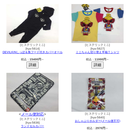
[ヒステリックミニ]
[ヒステリックミニ]
[hys-5814]
[hys-5827]
DEVILKINしっぽ＆角フード付きカバーオール
ミニちゃん切り替え半袖Ｔシャツ
税込：
15400円
～
税込：
11000円
～
<
メール便対応
>
[ヒステリックミニ]
[hys-5840]
[ヒステリックミニ]
おしゃぶりホルダー(メール便不可)
[hys-5836]
ランドセルカバー
税込：
2970円
～