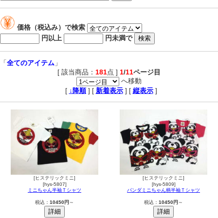
価格（税込み）で検索
円以上
円未満で
「
全てのアイテム
」
[ 該当商品：
181
点 ]
1
/
11
ページ目
へ移動
,
[
↓降順
] [
新着表示
] [
縦表示
]
[ヒステリックミニ]
[ヒステリックミニ]
[hys-5807]
[hys-5809]
ミニちゃん半袖Ｔシャツ
パンダミニちゃん柄半袖Ｔシャツ
税込：
10450円
～
税込：
10450円
～