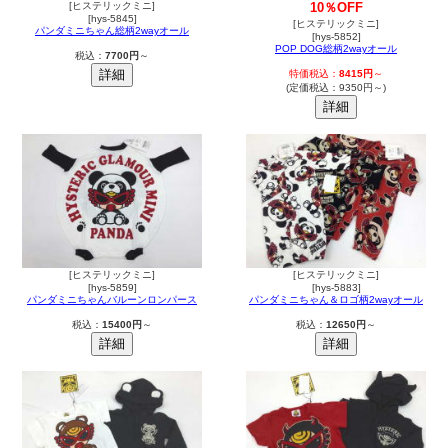
[ヒステリックミニ]
10％OFF
[hys-5845]
[ヒステリックミニ]
パンダミニちゃん総柄2wayオール
[hys-5852]
POP DOG総柄2wayオール
税込：
7700円
～
特価税込：
8415円
～
(定価税込：9350円～)
[ヒステリックミニ]
[ヒステリックミニ]
[hys-5859]
[hys-5883]
パンダミニちゃんバルーンロンパース
パンダミニちゃん＆ロゴ柄2wayオール
税込：
15400円
～
税込：
12650円
～