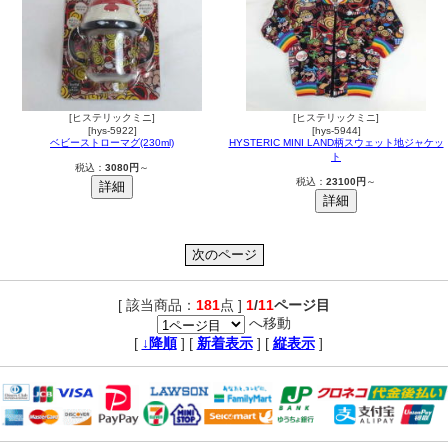
[ヒステリックミニ]
[ヒステリックミニ]
[hys-5922]
[hys-5944]
ベビーストローマグ(230ml)
HYSTERIC MINI LAND柄スウェット地ジャケッ
ト
税込：
3080円
～
税込：
23100円
～
[ 該当商品：
181
点 ]
1
/
11
ページ目
へ移動
,
[
↓降順
] [
新着表示
] [
縦表示
]