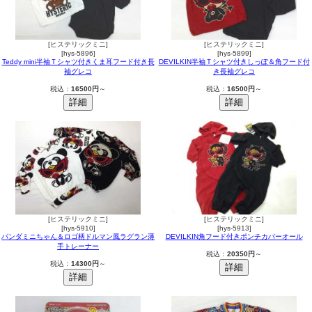
[ヒステリックミニ]
[ヒステリックミニ]
[hys-5896]
[hys-5899]
Teddy mini半袖Ｔシャツ付きくま耳フード付き長
DEVILKIN半袖Ｔシャツ付きしっぽ＆角フード付
袖グレコ
き長袖グレコ
税込：
16500円
～
税込：
16500円
～
[ヒステリックミニ]
[ヒステリックミニ]
[hys-5910]
[hys-5913]
パンダミニちゃん＆ロゴ柄ドルマン風ラグラン薄
DEVILKIN角フード付きポンチカバーオール
手トレーナー
税込：
20350円
～
税込：
14300円
～