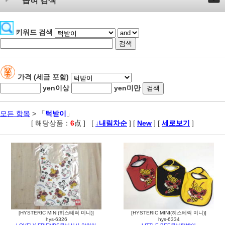
좁혀 검색
키워드 검색
가격 (세금 포함)
yen이상
yen미만
모든 항목
> 「
턱받이
」
[ 해당상품：
6
点 ]
,
[
↓내림차순
] [
New
] [
세로보기
]
[HYSTERIC MINI(히스테릭 미니)]
[HYSTERIC MINI(히스테릭 미니)]
hys-6326
hys-6334