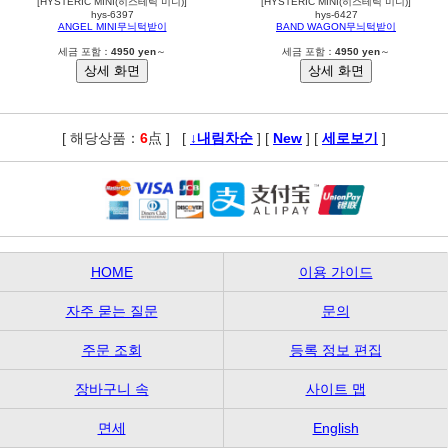
[HYSTERIC MINI(히스테릭 미니)]
[HYSTERIC MINI(히스테릭 미니)]
hys-6397
hys-6427
ANGEL MINI무늬턱받이
BAND WAGON무늬턱받이
세금 포함：
4950 yen
～
세금 포함：
4950 yen
～
[ 해당상품：
6
点 ]
,
[
↓내림차순
] [
New
] [
세로보기
]
HOME
이용 가이드
자주 묻는 질문
문의
주문 조회
등록 정보 편집
장바구니 속
사이트 맵
면세
English