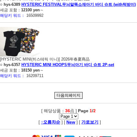
○
hys-6389
HYSTERIC FESTIVAL무늬말뚝소재아기 바디 슈트 (with턱받이)
세금 포함：
12100 yen
～
해당키 워드：
16509992
[HYSTERIC MINI(히스테릭 미니)] 2026年春夏商品
○
hys-6357
HYSTERIC MINI HOOPS무늬아기 바디 슈트 2P-set
세금 포함：
18150 yen
～
해당키 워드：
16209711
[ 해당상품：
36
点 ]
Page
1
/
2
,
[
↑오름차순
] [
New
] [
가로보기
]