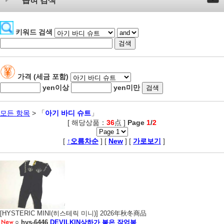
좁혀 검색
키워드 검색
가격 (세금 포함)
yen이상
yen미만
모든 항목
> 「
아기 바디 슈트
」
[ 해당상품：
36
点 ]
Page
1
/
2
,
[
↑오름차순
] [
New
] [
가로보기
]
[HYSTERIC MINI(히스테릭 미니)] 2026年秋冬商品
○
hys-6446
DEVILKIN상하가 붙은 작업복