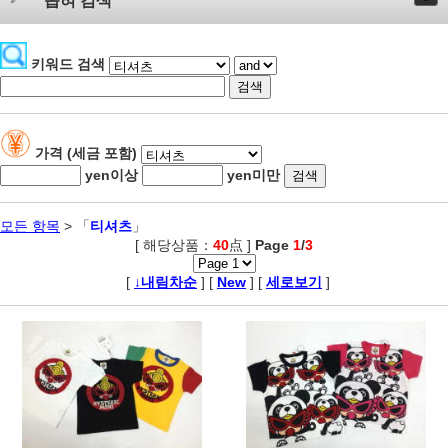
좁혀 검색
키워드 검색
가격 (세금 포함)
yen이상
yen미만
모든 항목
> 「
티셔츠
」
[ 해당상품：
40
点 ]
Page
1
/
3
,
[
↓내림차순
] [
New
] [
세로보기
]