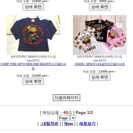
세금 포함：
11000 yen
～
세금 포함：
9350 yen
～
[HYSTERIC MINI(히스테릭 미니)]
[HYSTERIC MINI(히스테릭 미니)]
hys-6271
hys-6272
CAMP FIRE WITH MINI AND BEAR무늬긴팔티셔
ANGEL MINI무늬래글런의긴팔티셔츠
츠
세금 포함：
11000 yen
～
세금 포함：
11000 yen
～
[ 해당상품：
40
点 ]
Page
1
/
3
,
[
↓내림차순
] [
New
] [
세로보기
]