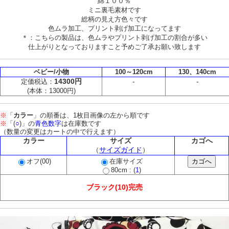
綿１００％
ミニ裏毛素材です
総柄の見え方色々です
色ムラ加工、プリント剥げ加工になってます
＊：こちらの製品は、色ムラやプリント剥げ加工の割合が多い
仕上がりとなっておりますこと予めご了承お願い致します
ベビー/小物
100～120cm
130、140cm
14300円
-
-
定価税込：
(本体：13000円)
※
「
カラー
」の順番は、1枚目画像の左から順です
※
「(
○
)」の
青色数字
は在庫数です
（数量の変更はカートの中で行えます）
カラー
サイズ
カゴへ
（
サイズガイド
）
オフ(00)
在庫サイズ
80cm : (
1
)
ブラック(10)完売