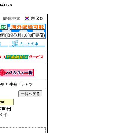
41128
TOO柄BIG半袖Ｔシャツ
cm
8700円
0円)