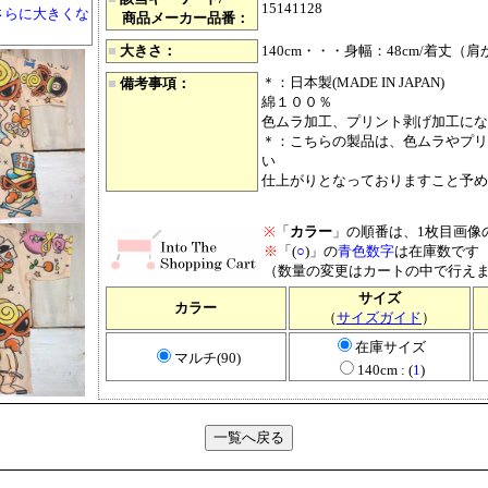
15141128
さらに大きくな
商品メーカー品番：
■
大きさ：
140cm・・・身幅：48cm/着丈（肩
＊：日本製(MADE IN JAPAN)
■
備考事項：
綿１００％
色ムラ加工、プリント剥げ加工にな
＊：こちらの製品は、色ムラやプリ
い
仕上がりとなっておりますこと予め
※
「
カラー
」の順番は、1枚目画像
※
「(
○
)」の
青色数字
は在庫数です
（数量の変更はカートの中で行え
サイズ
カラー
（
サイズガイド
）
在庫サイズ
マルチ(90)
140cm : (
1
)