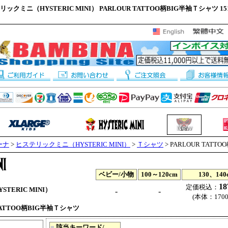
ックミニ（HYSTERIC MINI） PARLOUR TATTOO柄BIG半袖Ｔシャツ 151
ーナ
>
ヒステリックミニ（HYSTERIC MINI）
>
Ｔシャツ
> PARLOUR TAT
ベビー/小物
100～120cm
130、140
1
定価税込：
TERIC MINI）
-
-
(本体：1700
TATTOO柄BIG半袖Ｔシャツ
■
該当キーワード/