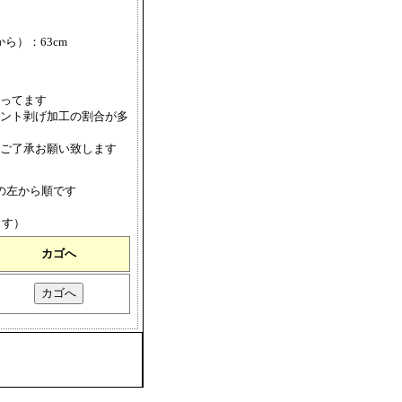
から）：63cm
ってます
ント剥げ加工の割合が多
ご了承お願い致します
の左から順です
ます）
カゴへ