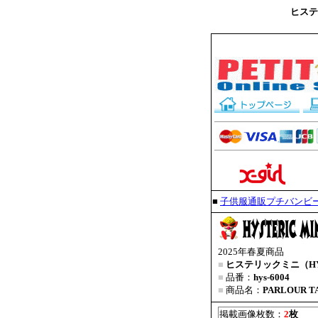
ヒステリ
■
子供服通販プチバンビ
2025年春夏商品
■
ヒステリックミニ（HYS
■
品番：
hys-6004
■
商品名：
PARLOUR 
掲載画像枚数：
2
枚