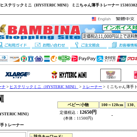
ヒステリックミニ（HYSTERIC MINI） ミニちゃん薄手トレーナー 1530330
ーナ
>
ヒステリックミニ（HYSTERIC MINI）
>
トレーナー
> ミニちゃん薄手
ベビー/小物
100～120cm
130、
12650円
定価税込：
TERIC MINI）
-
(本体：11500円)
手トレーナー
■
該当キーワード/