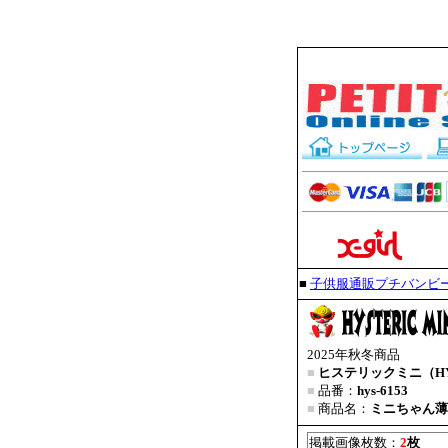
■
子供服通販プチバンビ
2025年秋冬商品
■
ヒステリックミニ（HYS
■
品番：
hys-6153
■
商品名：
ミニちゃん薄
掲載画像枚数：
2
枚