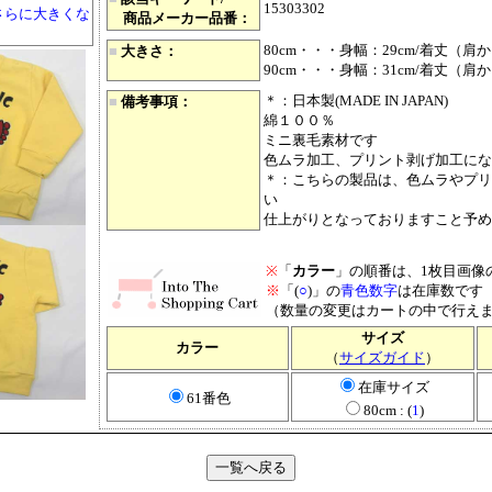
15303302
さらに大きくな
商品メーカー品番：
80cm・・・身幅：29cm/着丈（肩か
■
大きさ：
90cm・・・身幅：31cm/着丈（肩か
＊：日本製(MADE IN JAPAN)
■
備考事項：
綿１００％
ミニ裏毛素材です
色ムラ加工、プリント剥げ加工にな
＊：こちらの製品は、色ムラやプリ
い
仕上がりとなっておりますこと予め
※
「
カラー
」の順番は、1枚目画像
※
「(
○
)」の
青色数字
は在庫数です
（数量の変更はカートの中で行え
サイズ
カラー
（
サイズガイド
）
在庫サイズ
61番色
80cm : (
1
)