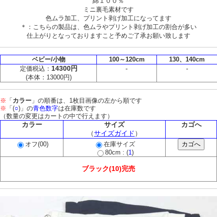
綿１００％
ミニ裏毛素材です
色ムラ加工、プリント剥げ加工になってます
＊：こちらの製品は、色ムラやプリント剥げ加工の割合が多い
仕上がりとなっておりますこと予めご了承お願い致します
ベビー/小物
100～120cm
130、140cm
14300円
-
-
定価税込：
(本体：13000円)
※
「
カラー
」の順番は、1枚目画像の左から順です
※
「(
○
)」の
青色数字
は在庫数です
（数量の変更はカートの中で行えます）
カラー
サイズ
カゴへ
（
サイズガイド
）
オフ(00)
在庫サイズ
80cm : (
1
)
ブラック(10)完売