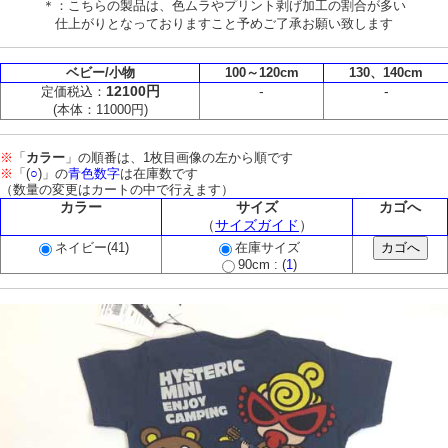
＊：こちらの製品は、色ムラやプリント剥げ加工の割合が多い
仕上がりとなっておりますこと予めご了承お願い致します
ベビー/小物
100～120cm
130、140cm
12100円
-
-
定価税込：
(本体：11000円)
※
「
カラー
」の順番は、1枚目画像の左から順です
※
「(
○
)」の
青色数字
は在庫数です
（数量の変更はカートの中で行えます）
カラー
サイズ
カゴへ
（
サイズガイド
）
ネイビー(41)
在庫サイズ
90cm : (
1
)