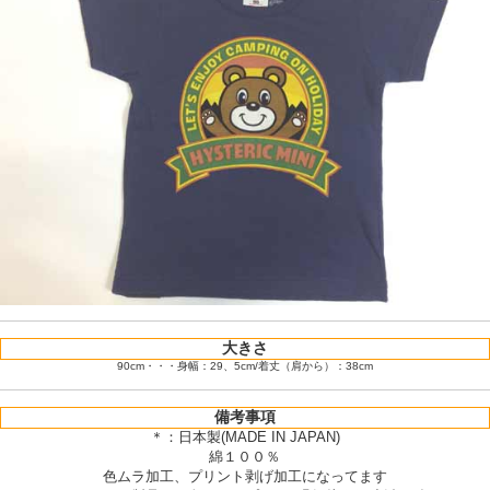
大きさ
90cm・・・身幅：29、5cm/着丈（肩から）：38cm
備考事項
＊：日本製(MADE IN JAPAN)
綿１００％
色ムラ加工、プリント剥げ加工になってます