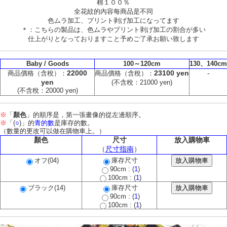
棉１００％
全花紋的內容每商品是不同
色ムラ加工、プリント剥げ加工になってます
＊：こちらの製品は、色ムラやプリント剥げ加工の割合が多い
仕上がりとなっておりますこと予めご了承お願い致します
Baby / Goods
100～120cm
130、140cm
22000
23100 yen
-
商品價格（含稅）：
商品價格（含稅）：
yen
(不含稅：21000 yen)
(不含稅：20000 yen)
※
「
顏色
」的順序是，第一張畫像的從左邊順序。
※
「(
○
)」的
青的數
是庫存的數。
（數量的更改可以做在購物車上。）
顏色
尺寸
放入購物車
（
尺寸指南
）
オフ(04)
庫存尺寸
90cm : (
1
)
100cm : (
1
)
ブラック(14)
庫存尺寸
90cm : (
1
)
100cm : (
1
)