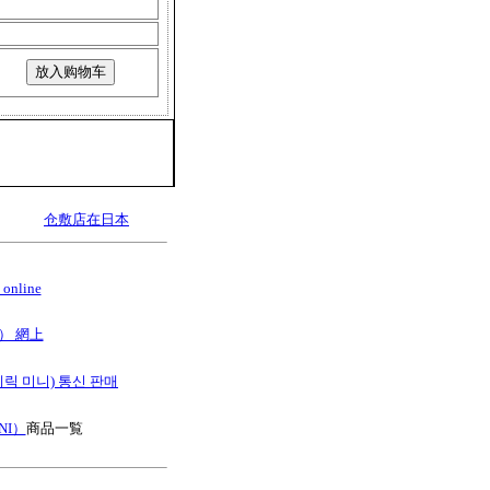
仓敷店在日本
online
B） 網上
스테릭 미니) 통신 판매
NI）
商品一覧