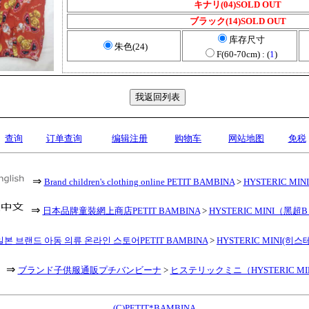
キナリ(04)SOLD OUT
ブラック(14)SOLD OUT
库存尺寸
朱色(24)
F(60-70cm) : (
1
)
查询
订单查询
编辑注册
购物车
网站地图
免税
⇒
Brand children's clothing online PETIT BAMBINA
>
HYSTERIC MINI 
⇒
日本品牌童裝網上商店PETIT BAMBINA
>
HYSTERIC MINI（黑超
일본 브랜드 아동 의류 온라인 스토어PETIT BAMBINA
>
HYSTERIC MINI(히
⇒
ブランド子供服通販プチバンビーナ
>
ヒステリックミニ（HYSTERIC MI
(C)PETIT*BAMBINA