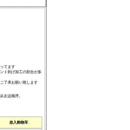
ってます
ント剥げ加工の割合が多
ご了承お願い致します
从左边顺序。
）
放入购物车