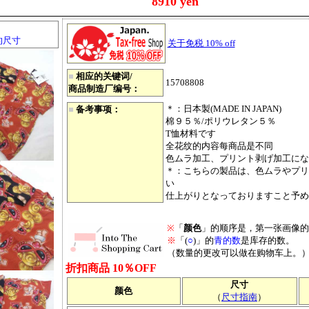
8910 yen
的尺寸
关于免税 10% off
■
相应的关键词/
15708808
商品制造厂编号：
＊：日本製(MADE IN JAPAN)
■
备考事项：
棉９５％/ポリウレタン５％
T恤材料です
全花纹的内容每商品是不同
色ムラ加工、プリント剥げ加工にな
＊：こちらの製品は、色ムラやプリ
い
仕上がりとなっておりますこと予め
※
「
颜色
」的顺序是，第一张画像的
※
「(
○
)」的
青的数
是库存的数。
（数量的更改可以做在购物车上。
折扣商品 10％OFF
尺寸
颜色
（
尺寸指南
）