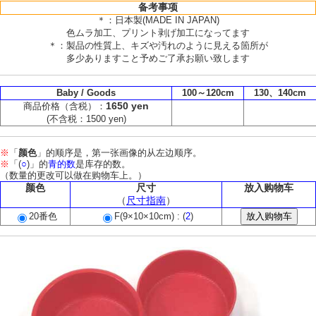
备考事项
＊：日本製(MADE IN JAPAN)
色ムラ加工、プリント剥げ加工になってます
＊：製品の性質上、キズや汚れのように見える箇所が
多少ありますこと予めご了承お願い致します
Baby / Goods
100～120cm
130、140cm
1650 yen
商品价格（含税）：
(不含税：1500 yen)
※
「
颜色
」的顺序是，第一张画像的从左边顺序。
※
「(
○
)」的
青的数
是库存的数。
（数量的更改可以做在购物车上。）
颜色
尺寸
放入购物车
（
尺寸指南
）
20番色
F(9×10×10cm) : (
2
)