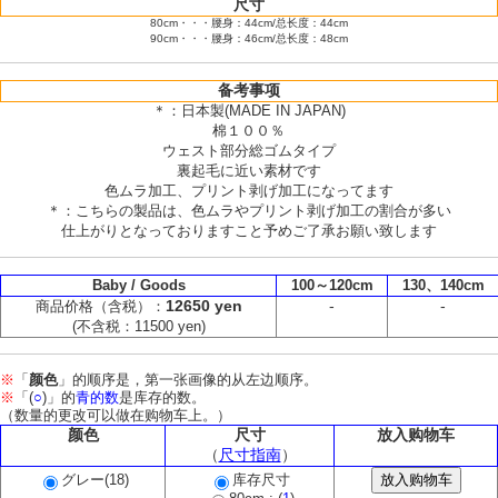
尺寸
80cm・・・腰身：44cm/总长度：44cm
90cm・・・腰身：46cm/总长度：48cm
备考事项
＊：日本製(MADE IN JAPAN)
棉１００％
ウェスト部分総ゴムタイプ
裏起毛に近い素材です
色ムラ加工、プリント剥げ加工になってます
＊：こちらの製品は、色ムラやプリント剥げ加工の割合が多い
仕上がりとなっておりますこと予めご了承お願い致します
Baby / Goods
100～120cm
130、140cm
12650 yen
-
-
商品价格（含税）：
(不含税：11500 yen)
※
「
颜色
」的顺序是，第一张画像的从左边顺序。
※
「(
○
)」的
青的数
是库存的数。
（数量的更改可以做在购物车上。）
颜色
尺寸
放入购物车
（
尺寸指南
）
グレー(18)
库存尺寸