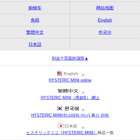
购物车
网站地图
免税
English
繁體中文
한국어
日本語
到这个页面的顶部▲
>
HYSTERIC MINI online
>
HYSTERIC MINI（黑超B） 網上
>
HYSTERIC MINI(히스테릭 미니) 통신 판매
>
ヒステリックミニ（HYSTERIC MINI）
商品一覧