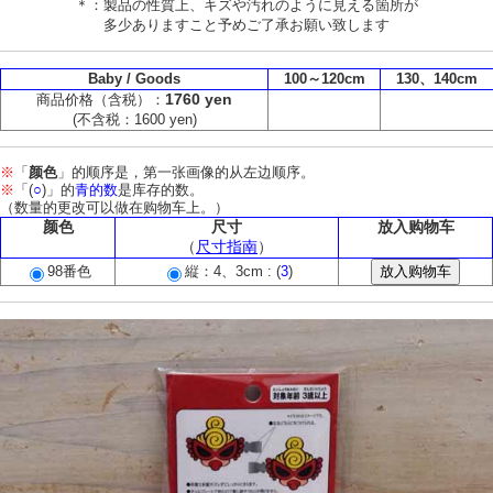
＊：製品の性質上、キズや汚れのように見える箇所が
多少ありますこと予めご了承お願い致します
Baby / Goods
100～120cm
130、140cm
1760 yen
商品价格（含税）：
(不含税：1600 yen)
※
「
颜色
」的顺序是，第一张画像的从左边顺序。
※
「(
○
)」的
青的数
是库存的数。
（数量的更改可以做在购物车上。）
颜色
尺寸
放入购物车
（
尺寸指南
）
98番色
縦：4、3cm : (
3
)