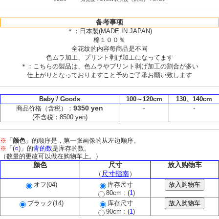
备考事项
＊：日本製(MADE IN JAPAN)
棉１００％
全花纹的内容每商品是不同
色ムラ加工、プリント剥げ加工になってます
＊：こちらの製品は、色ムラやプリント剥げ加工の割合が多い
仕上がりとなっておりますこと予めご了承お願い致します
Baby / Goods
100～120cm
130、140cm
9350 yen
-
-
商品价格（含税）：
(不含税：8500 yen)
※
「
颜色
」的顺序是，第一张画像的从左边顺序。
※
「(
○
)」的
青的数
是库存的数。
（数量的更改可以做在购物车上。）
颜色
尺寸
放入购物车
（
尺寸指南
）
オフ(04)
库存尺寸
80cm : (
1
)
ブラック(14)
库存尺寸
90cm : (
1
)