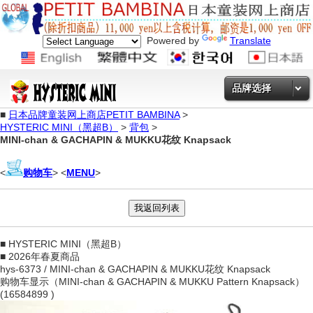
Powered by
Translate
品牌选择
■
日本品牌童装网上商店PETIT BAMBINA
>
HYSTERIC MINI（黑超B）
>
背包
>
MINI-chan & GACHAPIN & MUKKU花纹 Knapsack
<
购物车
> <
MENU
>
■ HYSTERIC MINI（黑超B）
■ 2026年春夏商品
hys-6373 / MINI-chan & GACHAPIN & MUKKU花纹 Knapsack
购物车显示（MINI-chan & GACHAPIN & MUKKU Pattern Knapsack）
(16584899 )