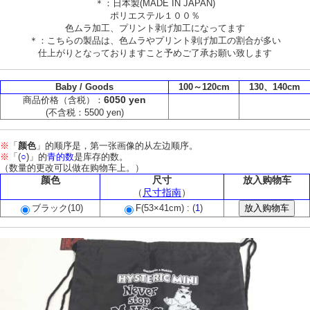
＊：日本製(MADE IN JAPAN)
ポリエステル１００％
色ムラ加工、プリント剥げ加工になってます
＊：こちらの製品は、色ムラやプリント剥げ加工の割合が多い
仕上がりとなっておりますこと予めご了承お願い致します
Baby / Goods
100～120cm
130、140cm
6050 yen
商品价格（含税）：
(不含税：5500 yen)
※
「
颜色
」的顺序是，第一张画像的从左边顺序。
※
「(
○
)」的
青的数
是库存的数。
（数量的更改可以做在购物车上。）
颜色
尺寸
放入购物车
（
尺寸指南
）
ブラック(10)
F(53×41cm) : (
1
)