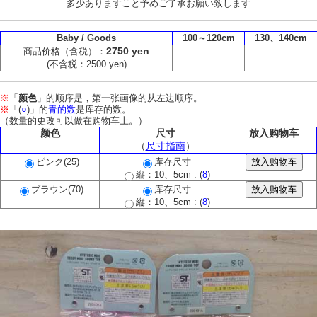
多少ありますこと予めご了承お願い致します
Baby / Goods
100～120cm
130、140cm
2750 yen
商品价格（含税）：
(不含税：2500 yen)
※
「
颜色
」的顺序是，第一张画像的从左边顺序。
※
「(
○
)」的
青的数
是库存的数。
（数量的更改可以做在购物车上。）
颜色
尺寸
放入购物车
（
尺寸指南
）
ピンク(25)
库存尺寸
縦：10、5cm : (
8
)
ブラウン(70)
库存尺寸
縦：10、5cm : (
8
)