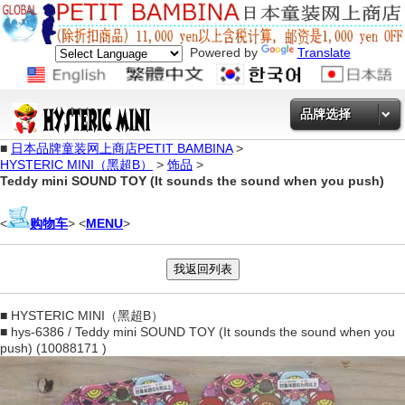
Powered by
Translate
品牌选择
■
日本品牌童装网上商店PETIT BAMBINA
>
HYSTERIC MINI（黑超B）
>
饰品
>
Teddy mini SOUND TOY (It sounds the sound when you push)
<
购物车
> <
MENU
>
■ HYSTERIC MINI（黑超B）
■ hys-6386 / Teddy mini SOUND TOY (It sounds the sound when you
push) (10088171 )