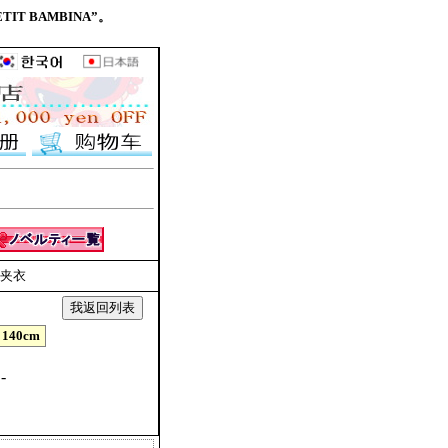
TIT BAMBINA”。
ei夹衣
140cm
-