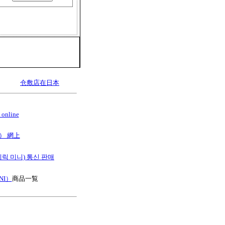
仓敷店在日本
online
B） 網上
스테릭 미니) 통신 판매
NI）
商品一覧