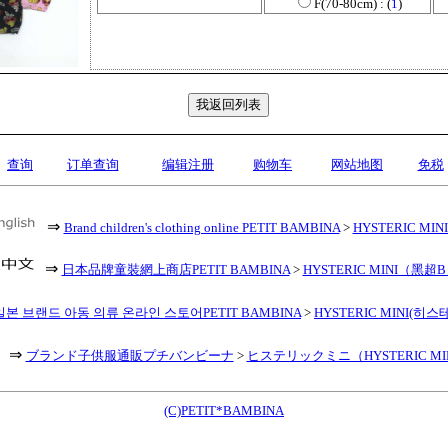
F(70-80cm) : (
1
)
查询
订单查询
编辑注册
购物车
网站地图
免税
⇒
Brand children's clothing online PETIT BAMBINA
>
HYSTERIC MINI 
⇒
日本品牌童裝網上商店PETIT BAMBINA
>
HYSTERIC MINI（黑超
일본 브랜드 아동 의류 온라인 스토어PETIT BAMBINA
>
HYSTERIC MINI(히
⇒
ブランド子供服通販プチバンビーナ
>
ヒステリックミニ（HYSTERIC MI
(C)PETIT*BAMBINA