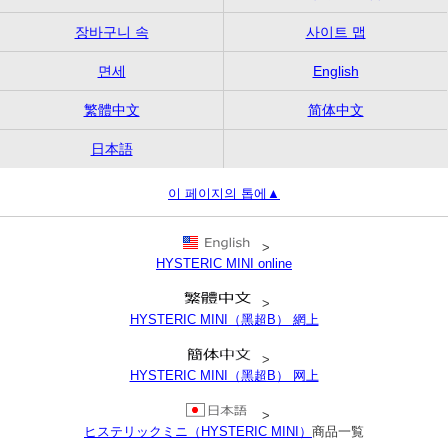
장바구니 속
사이트 맵
면세
English
繁體中文
简体中文
日本語
이 페이지의 톱에▲
>
HYSTERIC MINI online
>
HYSTERIC MINI（黑超B） 網上
>
HYSTERIC MINI（黑超B） 网上
>
ヒステリックミニ（HYSTERIC MINI）
商品一覧