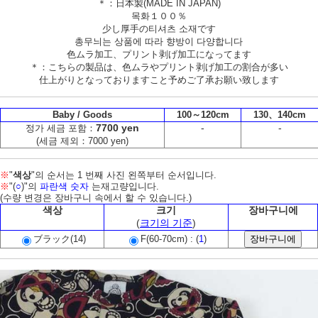
＊：日本製(MADE IN JAPAN)
목화１００％
少し厚手の티셔츠 소재です
총무늬는 상품에 따라 향방이 다양합니다
色ムラ加工、プリント剥げ加工になってます
＊：こちらの製品は、色ムラやプリント剥げ加工の割合が多い
仕上がりとなっておりますこと予めご了承お願い致します
Baby / Goods
100～120cm
130、140cm
7700 yen
-
-
정가 세금 포함：
(세금 제외：7000 yen)
※
"
색상
"의 순서는 1 번째 사진 왼쪽부터 순서입니다.
※
"(
○
)"의
파란색 숫자
는재고량입니다.
(수량 변경은 장바구니 속에서 할 수 있습니다.)
색상
크기
장바구니에
(
크기의 기준
)
ブラック(14)
F(60-70cm) : (
1
)