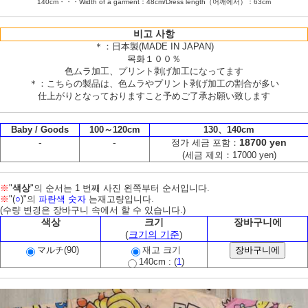
140cm・・・Width of a garment：48cm/Dress length（어깨에서）：63cm
비고 사항
＊：日本製(MADE IN JAPAN)
목화１００％
色ムラ加工、プリント剥げ加工になってます
＊：こちらの製品は、色ムラやプリント剥げ加工の割合が多い
仕上がりとなっておりますこと予めご了承お願い致します
Baby / Goods
100～120cm
130、140cm
-
-
18700 yen
정가 세금 포함：
(세금 제외：17000 yen)
※
"
색상
"의 순서는 1 번째 사진 왼쪽부터 순서입니다.
※
"(
○
)"의
파란색 숫자
는재고량입니다.
(수량 변경은 장바구니 속에서 할 수 있습니다.)
색상
크기
장바구니에
(
크기의 기준
)
マルチ(90)
재고 크기
140cm : (
1
)