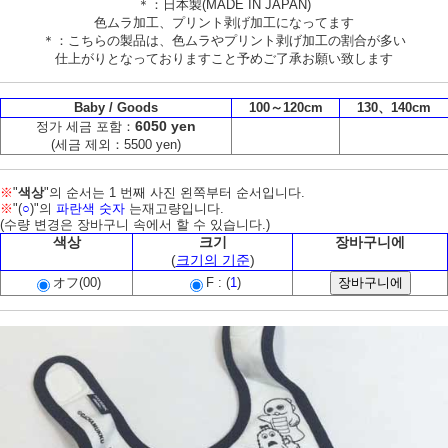
＊：日本製(MADE IN JAPAN)
色ムラ加工、プリント剥げ加工になってます
＊：こちらの製品は、色ムラやプリント剥げ加工の割合が多い
仕上がりとなっておりますこと予めご了承お願い致します
Baby / Goods
100～120cm
130、140cm
6050 yen
정가 세금 포함：
(세금 제외：5500 yen)
※
"
색상
"의 순서는 1 번째 사진 왼쪽부터 순서입니다.
※
"(
○
)"의
파란색 숫자
는재고량입니다.
(수량 변경은 장바구니 속에서 할 수 있습니다.)
색상
크기
장바구니에
(
크기의 기준
)
オフ(00)
F : (
1
)