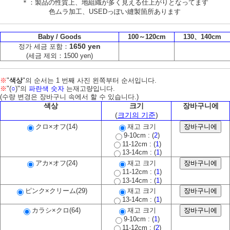
＊：製品の性質上、地組織が多く見える仕上がりとなってます
色ムラ加工、USEDっぽい縫製箇所あります
Baby / Goods
100～120cm
130、140cm
1650 yen
정가 세금 포함：
(세금 제외：1500 yen)
※
"
색상
"의 순서는 1 번째 사진 왼쪽부터 순서입니다.
※
"(
○
)"의
파란색 숫자
는재고량입니다.
(수량 변경은 장바구니 속에서 할 수 있습니다.)
색상
크기
장바구니에
(
크기의 기준
)
クロ×オフ(14)
재고 크기
9-10cm : (
2
)
11-12cm : (
1
)
13-14cm : (
1
)
アカ×オフ(24)
재고 크기
11-12cm : (
1
)
13-14cm : (
1
)
ピンク×クリーム(29)
재고 크기
13-14cm : (
1
)
カラシ×クロ(64)
재고 크기
9-10cm : (
1
)
11-12cm : (
2
)