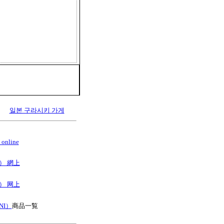
일본 구라시키 가게
online
B） 網上
B） 网上
NI）
商品一覧