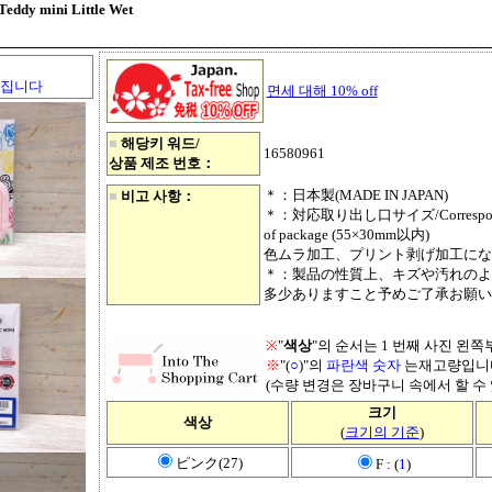
 mini Little Wet
)）
커집니다
면세 대해 10% off
■
해당키 워드/
16580961
상품 제조 번호：
＊：日本製(MADE IN JAPAN)
■
비고 사항：
＊：対応取り出し口サイズ/Corresponding t
of package (55×30mm以内)
色ムラ加工、プリント剥げ加工にな
＊：製品の性質上、キズや汚れのよ
多少ありますこと予めご了承お願い
※
"
색상
"의 순서는 1 번째 사진 왼
※
"(
○
)"의
파란색 숫자
는재고량입니
(수량 변경은 장바구니 속에서 할 수 
크기
색상
(
크기의 기준
)
ピンク(27)
F : (
1
)