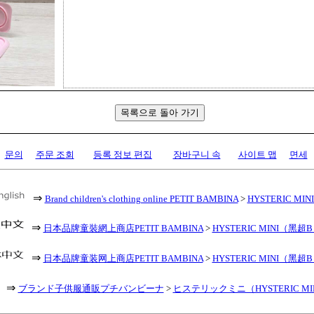
문의
주문 조회
등록 정보 편집
장바구니 속
사이트 맵
면세
⇒
Brand children's clothing online PETIT BAMBINA
>
HYSTERIC MINI 
⇒
日本品牌童裝網上商店PETIT BAMBINA
>
HYSTERIC MINI（黑超
⇒
日本品牌童装网上商店PETIT BAMBINA
>
HYSTERIC MINI（黑超
⇒
ブランド子供服通販プチバンビーナ
>
ヒステリックミニ（HYSTERIC MI