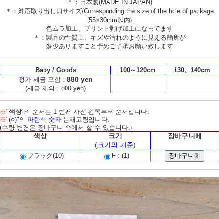
＊：日本製(MADE IN JAPAN)
＊：対応取り出し口サイズ/Corresponding the size of the hole of package
(55×30mm以内)
色ムラ加工、プリント剥げ加工になってます
＊：製品の性質上、キズや汚れのように見える箇所が
多少ありますこと予めご了承お願い致します
Baby / Goods
100～120cm
130、140cm
880 yen
정가 세금 포함：
(세금 제외：800 yen)
※
"
색상
"의 순서는 1 번째 사진 왼쪽부터 순서입니다.
※
"(
○
)"의
파란색 숫자
는재고량입니다.
(수량 변경은 장바구니 속에서 할 수 있습니다.)
색상
크기
장바구니에
(
크기의 기준
)
ブラック(10)
F : (
1
)