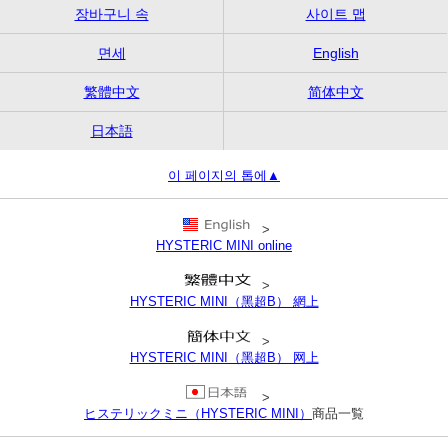
장바구니 속
사이트 맵
면세
English
繁體中文
简体中文
日本語
이 페이지의 톱에▲
>
HYSTERIC MINI online
>
HYSTERIC MINI（黑超B） 網上
>
HYSTERIC MINI（黑超B） 网上
>
ヒステリックミニ（HYSTERIC MINI）
商品一覧