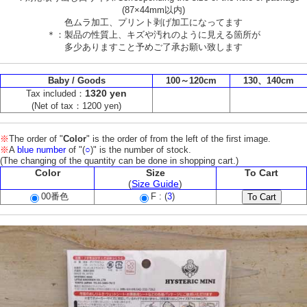
(87×44mm以内)
色ムラ加工、プリント剥げ加工になってます
＊：製品の性質上、キズや汚れのように見える箇所が
多少ありますこと予めご了承お願い致します
Baby / Goods
100～120cm
130、140cm
1320 yen
Tax included：
(Net of tax：1200 yen)
※
The order of "
Color
" is the order of from the left of the first image.
※
A
blue number
of "(
○
)" is the number of stock.
(The changing of the quantity can be done in shopping cart.)
Color
Size
To Cart
(
Size Guide
)
00番色
F : (
3
)