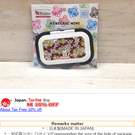
About Tax Free 10% off
Remarks matter
＊：日本製(MADE IN JAPAN)
＊：対応取り出し口サイズ/Corresponding the size of the hole of package