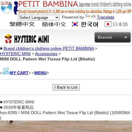
Powered by
Translate
Brands
■
Brand children's clothing online PETIT BAMBINA
>
HYSTERIC MINI
>
Accessories
>
MINI DOLL Pattern Wet Tissue Flip Lid (Bitatto)
<
MY CART
> <
MENU
>
■ HYSTERIC MINI
■ 2026年春夏商品
hys-6385 / MINI DOLL Pattern Wet Tissue Flip Lid (Bitatto) (16580964
)