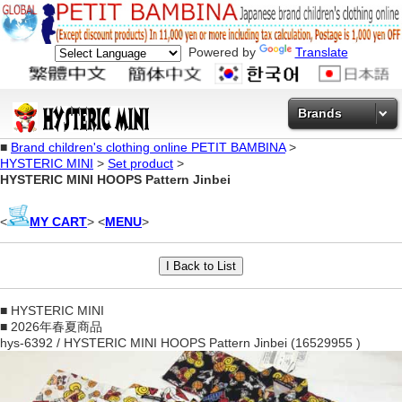
Powered by
Translate
Brands
■
Brand children's clothing online PETIT BAMBINA
>
HYSTERIC MINI
>
Set product
>
HYSTERIC MINI HOOPS Pattern Jinbei
<
MY CART
> <
MENU
>
■ HYSTERIC MINI
■ 2026年春夏商品
hys-6392 / HYSTERIC MINI HOOPS Pattern Jinbei (16529955 )