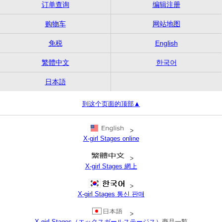
订单查询
编辑注册
购物车
网站地图
免税
English
繁體中文
한국어
日本語
到这个页面的顶部▲
>
X-girl Stages online
>
X-girl Stages 網上
>
X-girl Stages 통신 판매
>
X-girl Stages（エックスガールステージス）
商品一覧