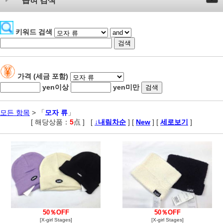
좁혀 검색
키워드 검색
가격 (세금 포함)
yen이상
yen미만
모든 항목
> 「
모자 류
」
[ 해당상품：
5
点 ]
,
[
↓내림차순
] [
New
] [
세로보기
]
50％OFF
50％OFF
[X-girl Stages]
[X-girl Stages]