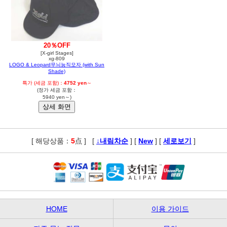
20％OFF
[X-girl Stages]
xg-809
LOGO & Leopard무늬능직모자 (with Sun
Shade)
특가 (세금 포함)：
4752 yen
～
(정가 세금 포함：
5940 yen～)
[ 해당상품：
5
点 ]
,
[
↓내림차순
] [
New
] [
세로보기
]
HOME
이용 가이드