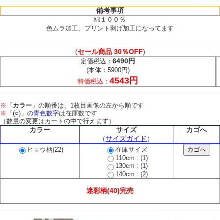
備考事項
綿１００％
色ムラ加工、プリント剥げ加工になってます
(
セール商品 30％OFF
)
6490円
定価税込：
(本体：5900円)
4543円
特価税込：
※
「
カラー
」の順番は、1枚目画像の左から順です
※
「(
○
)」の
青色数字
は在庫数です
（数量の変更はカートの中で行えます）
カラー
サイズ
カゴへ
（
サイズガイド
）
ヒョウ柄(22)
在庫サイズ
110cm : (
1
)
130cm : (
1
)
140cm : (
2
)
迷彩柄(40)完売