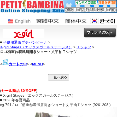
ブランド選択
■
子供服通販プチバンビーナ
>
X-girl Stages（エックスガールステージス）
>
Ｔシャツ
>
ロゴ柄重ね着風肩開きショート丈半袖Ｔシャツ
<
カートの中
> <
MENU
>
(
セール商品 30％OFF
)
■ X-girl Stages（エックスガールステージス）
■ 2026年春夏商品
xg-791 / ロゴ柄重ね着風肩開きショート丈半袖Ｔシャツ (9261208 )