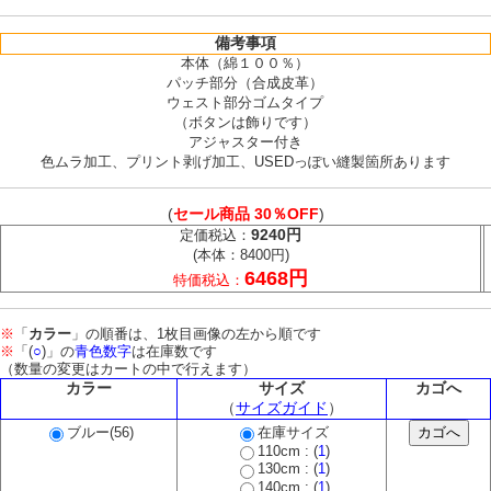
備考事項
本体（綿１００％）
パッチ部分（合成皮革）
ウェスト部分ゴムタイプ
（ボタンは飾りです）
アジャスター付き
色ムラ加工、プリント剥げ加工、USEDっぽい縫製箇所あります
(
セール商品 30％OFF
)
9240円
定価税込：
(本体：8400円)
6468円
特価税込：
※
「
カラー
」の順番は、1枚目画像の左から順です
※
「(
○
)」の
青色数字
は在庫数です
（数量の変更はカートの中で行えます）
カラー
サイズ
カゴへ
（
サイズガイド
）
ブルー(56)
在庫サイズ
110cm : (
1
)
130cm : (
1
)
140cm : (
1
)