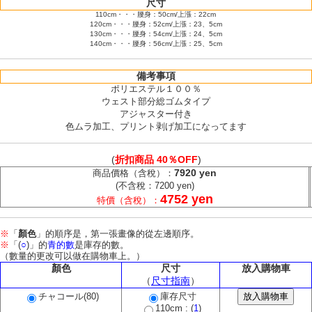
尺寸
110cm・・・腰身：50cm/上漲：22cm
120cm・・・腰身：52cm/上漲：23、5cm
130cm・・・腰身：54cm/上漲：24、5cm
140cm・・・腰身：56cm/上漲：25、5cm
備考事項
ポリエステル１００％
ウェスト部分総ゴムタイプ
アジャスター付き
色ムラ加工、プリント剥げ加工になってます
(
折扣商品 40％OFF
)
7920 yen
商品價格（含稅）：
(不含稅：7200 yen)
4752 yen
特價（含稅）：
※
「
顏色
」的順序是，第一張畫像的從左邊順序。
※
「(
○
)」的
青的數
是庫存的數。
（數量的更改可以做在購物車上。）
顏色
尺寸
放入購物車
（
尺寸指南
）
チャコール(80)
庫存尺寸
110cm : (
1
)