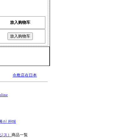
）
放入购物车
仓敷店在日本
nline
es 통신 판매
ージス）
商品一覧