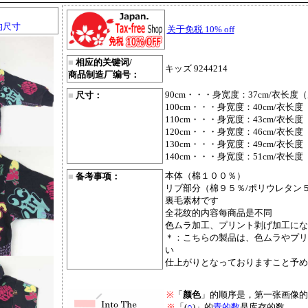
的尺寸
关于免税 10% off
■
相应的关键词/
キッズ 9244214
商品制造厂编号：
90cm・・・身宽度：37cm/衣长度（
■
尺寸：
100cm・・・身宽度：40cm/衣长度
110cm・・・身宽度：43cm/衣长度
120cm・・・身宽度：46cm/衣长度
130cm・・・身宽度：49cm/衣长度
140cm・・・身宽度：51cm/衣长度
本体（棉１００％）
■
备考事项：
リブ部分（棉９５％/ポリウレタン
裏毛素材です
全花纹的内容每商品是不同
色ムラ加工、プリント剥げ加工にな
＊：こちらの製品は、色ムラやプリ
い
仕上がりとなっておりますこと予め
※
「
颜色
」的顺序是，第一张画像的
※
「(
○
)」的
青的数
是库存的数。