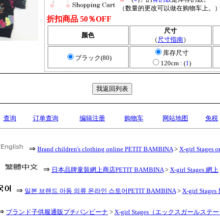
（数量的更改可以做在购物车上。
折扣商品 50％OFF
尺寸
颜色
（
尺寸指南
）
库存尺寸
ブラック(80)
120cm : (
1
)
查询
订单查询
编辑注册
购物车
网站地图
免税
⇒
Brand children's clothing online PETIT BAMBINA
>
X-girl Stages o
⇒
日本品牌童裝網上商店PETIT BAMBINA
>
X-girl Stages 網上
⇒
일본 브랜드 아동 의류 온라인 스토어PETIT BAMBINA
>
X-girl Stag
⇒
ブランド子供服通販プチバンビーナ
>
X-girl Stages（エックスガールステ