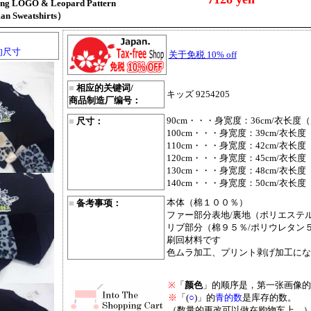
 LOGO & Leopard Pattern
man Sweatshirts）
的尺寸
关于免税 10% off
■
相应的关键词/
キッズ 9254205
商品制造厂编号：
90cm・・・身宽度：36cm/衣长度（
■
尺寸：
100cm・・・身宽度：39cm/衣长度
110cm・・・身宽度：42cm/衣长度
120cm・・・身宽度：45cm/衣长度
130cm・・・身宽度：48cm/衣长度
140cm・・・身宽度：50cm/衣长度
本体（棉１００％）
■
备考事项：
ファー部分表地/裏地（ポリエステ
リブ部分（棉９５％/ポリウレタン
刷回材料です
色ムラ加工、プリント剥げ加工にな
※
「
颜色
」的顺序是，第一张画像的
※
「(
○
)」的
青的数
是库存的数。
（数量的更改可以做在购物车上。