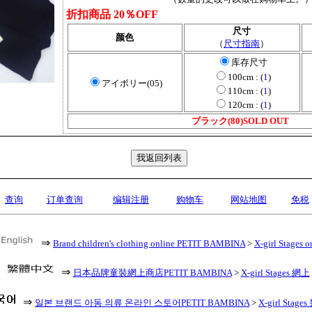
折扣商品 20％OFF
尺寸
颜色
（
尺寸指南
）
库存尺寸
100cm : (
1
)
アイボリー(05)
110cm : (
1
)
120cm : (
1
)
ブラック(80)SOLD OUT
查询
订单查询
编辑注册
购物车
网站地图
免税
⇒
Brand children's clothing online PETIT BAMBINA
>
X-girl Stages o
⇒
日本品牌童裝網上商店PETIT BAMBINA
>
X-girl Stages 網上
⇒
일본 브랜드 아동 의류 온라인 스토어PETIT BAMBINA
>
X-girl Stag