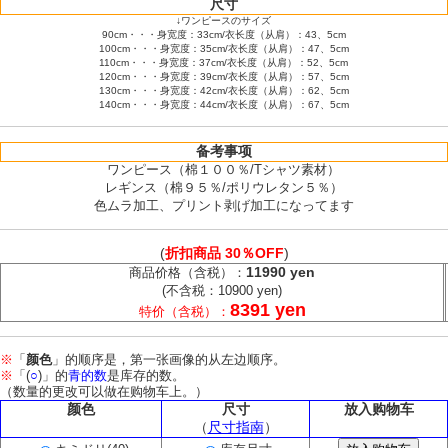
尺寸
↓ワンピースのサイズ
90cm・・・身宽度：33cm/衣长度（从肩）：43、5cm
100cm・・・身宽度：35cm/衣长度（从肩）：47、5cm
110cm・・・身宽度：37cm/衣长度（从肩）：52、5cm
120cm・・・身宽度：39cm/衣长度（从肩）：57、5cm
130cm・・・身宽度：42cm/衣长度（从肩）：62、5cm
140cm・・・身宽度：44cm/衣长度（从肩）：67、5cm
备考事项
ワンピース（棉１００％/Tシャツ素材）
レギンス（棉９５％/ポリウレタン５％）
色ムラ加工、プリント剥げ加工になってます
(
折扣商品 30％OFF
)
11990 yen
商品价格（含税）：
(不含税：10900 yen)
8391 yen
特价（含税）：
※
「
颜色
」的顺序是，第一张画像的从左边顺序。
※
「(
○
)」的
青的数
是库存的数。
（数量的更改可以做在购物车上。）
颜色
尺寸
放入购物车
（
尺寸指南
）