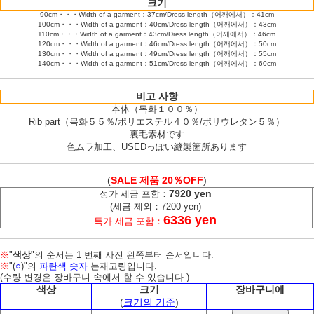
크기
90cm・・・Width of a garment：37cm/Dress length（어깨에서）：41cm
100cm・・・Width of a garment：40cm/Dress length（어깨에서）：43cm
110cm・・・Width of a garment：43cm/Dress length（어깨에서）：46cm
120cm・・・Width of a garment：46cm/Dress length（어깨에서）：50cm
130cm・・・Width of a garment：49cm/Dress length（어깨에서）：55cm
140cm・・・Width of a garment：51cm/Dress length（어깨에서）：60cm
비고 사항
本体（목화１００％）
Rib part（목화５５％/ポリエステル４０％/ポリウレタン５％）
裏毛素材です
色ムラ加工、USEDっぽい縫製箇所あります
(
SALE 제품 20％OFF
)
7920 yen
정가 세금 포함：
(세금 제외：7200 yen)
6336 yen
특가 세금 포함：
※
"
색상
"의 순서는 1 번째 사진 왼쪽부터 순서입니다.
※
"(
○
)"의
파란색 숫자
는재고량입니다.
(수량 변경은 장바구니 속에서 할 수 있습니다.)
색상
크기
장바구니에
(
크기의 기준
)