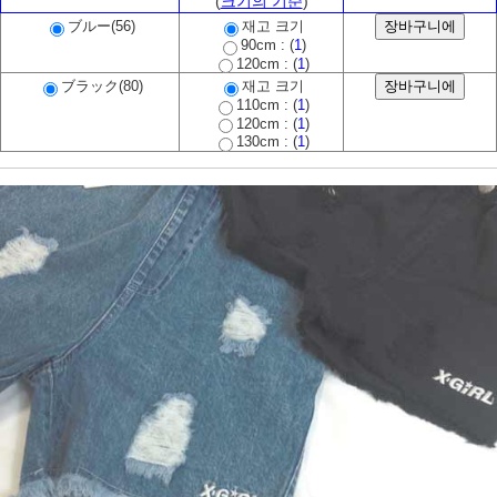
(
크기의 기준
)
ブルー(56)
재고 크기
90cm : (
1
)
120cm : (
1
)
ブラック(80)
재고 크기
110cm : (
1
)
120cm : (
1
)
130cm : (
1
)