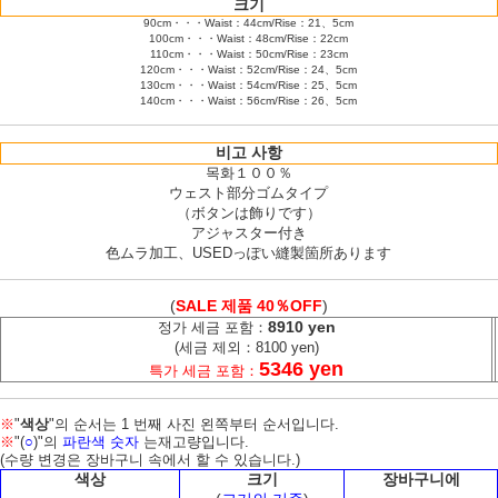
크기
90cm・・・Waist：44cm/Rise：21、5cm
100cm・・・Waist：48cm/Rise：22cm
110cm・・・Waist：50cm/Rise：23cm
120cm・・・Waist：52cm/Rise：24、5cm
130cm・・・Waist：54cm/Rise：25、5cm
140cm・・・Waist：56cm/Rise：26、5cm
비고 사항
목화１００％
ウェスト部分ゴムタイプ
（ボタンは飾りです）
アジャスター付き
色ムラ加工、USEDっぽい縫製箇所あります
(
SALE 제품 40％OFF
)
8910 yen
정가 세금 포함：
(세금 제외：8100 yen)
5346 yen
특가 세금 포함：
※
"
색상
"의 순서는 1 번째 사진 왼쪽부터 순서입니다.
※
"(
○
)"의
파란색 숫자
는재고량입니다.
(수량 변경은 장바구니 속에서 할 수 있습니다.)
색상
크기
장바구니에