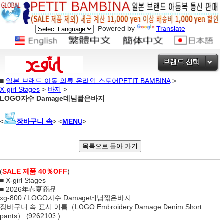
Powered by
Translate
브랜드 선택
■
일본 브랜드 아동 의류 온라인 스토어PETIT BAMBINA
>
X-girl Stages
>
바지
>
LOGO자수 Damage데님짧은바지
<
장바구니 속
> <
MENU
>
(
SALE 제품 40％OFF
)
■ X-girl Stages
■ 2026年春夏商品
xg-800 / LOGO자수 Damage데님짧은바지
장바구니 속 표시 이름（LOGO Embroidery Damage Denim Short
pants） (9262103 )