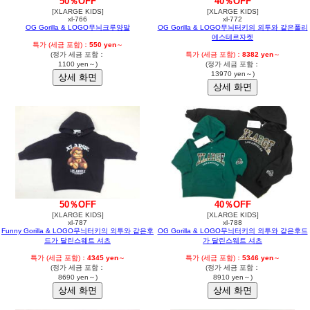
50％OFF
40％OFF
[XLARGE KIDS]
[XLARGE KIDS]
xl-766
xl-772
OG Gorilla & LOGO무늬크루양말
OG Gorilla & LOGO무늬터키의 외투와 같은폴리
에스테르자켓
특가 (세금 포함)：
550 yen
～
(정가 세금 포함：
특가 (세금 포함)：
8382 yen
～
1100 yen～)
(정가 세금 포함：
13970 yen～)
50％OFF
40％OFF
[XLARGE KIDS]
[XLARGE KIDS]
xl-787
xl-788
Funny Gorilla & LOGO무늬터키의 외투와 같은후
OG Gorilla & LOGO무늬터키의 외투와 같은후드
드가 달린스웨트 셔츠
가 달린스웨트 셔츠
특가 (세금 포함)：
4345 yen
～
특가 (세금 포함)：
5346 yen
～
(정가 세금 포함：
(정가 세금 포함：
8690 yen～)
8910 yen～)