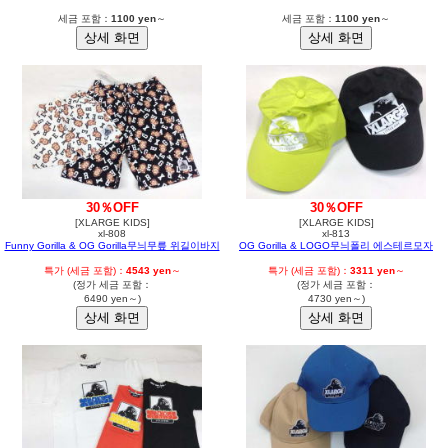
세금 포함：
1100 yen
～
세금 포함：
1100 yen
～
30％OFF
30％OFF
[XLARGE KIDS]
[XLARGE KIDS]
xl-808
xl-813
Funny Gorilla & OG Gorilla무늬무릎 위길이바지
OG Gorilla & LOGO무늬폴리 에스테르모자
특가 (세금 포함)：
4543 yen
～
특가 (세금 포함)：
3311 yen
～
(정가 세금 포함：
(정가 세금 포함：
6490 yen～)
4730 yen～)