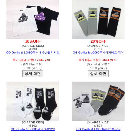
30％OFF
20％OFF
[XLARGE KIDS]
[XLARGE KIDS]
xl-793
xl-797
OG Gorilla & LOGO무늬 BIG반팔티셔츠
OG Gorilla & LOGO무늬아가레그 워머
특가 (세금 포함)：
2231 yen
～
특가 (세금 포함)：
1584 yen
～
(정가 세금 포함：
(정가 세금 포함：
3190 yen～)
1980 yen～)
[XLARGE KIDS]
[XLARGE KIDS]
xl-802
xl-804
OG Gorilla & LOGO무늬크루양말
OG Gorilla & LOGO무늬크루양말