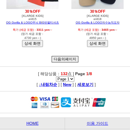
30％OFF
30％OFF
[XLARGE KIDS]
[XLARGE KIDS]
xl-815
xl-818
OG Gorilla & LOGO무늬 BIG반팔티셔츠
OG Gorilla & LOGO자수능직모자
특가 (세금 포함)：
3311 yen
～
특가 (세금 포함)：
3465 yen
～
(정가 세금 포함：
(정가 세금 포함：
4730 yen～)
4950 yen～)
[ 해당상품：
132
点 ]
Page
1
/
8
,
[
↓내림차순
] [
New
] [
세로보기
]
HOME
이용 가이드