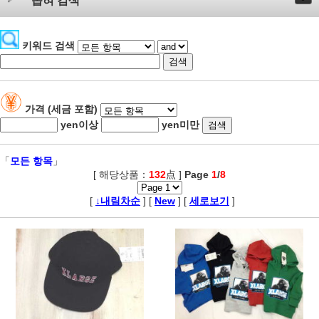
좁혀 검색
키워드 검색
가격 (세금 포함)
yen이상
yen미만
「
모든 항목
」
[ 해당상품：
132
点 ]
Page
1
/
8
,
[
↓내림차순
] [
New
] [
세로보기
]