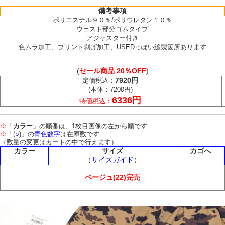
備考事項
ポリエステル９０％/ポリウレタン１０％
ウェスト部分ゴムタイプ
アジャスター付き
色ムラ加工、プリント剥げ加工、USEDっぽい縫製箇所あります
(
セール商品 20％OFF
)
7920円
定価税込：
(本体：7200円)
6336円
特価税込：
※
「
カラー
」の順番は、1枚目画像の左から順です
※
「(
○
)」の
青色数字
は在庫数です
（数量の変更はカートの中で行えます）
カラー
サイズ
カゴへ
（
サイズガイド
）
ベージュ(22)完売