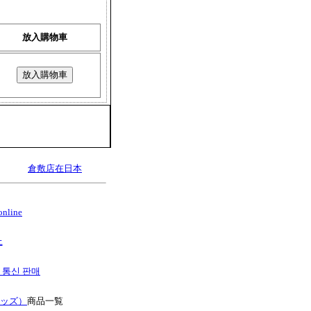
放入購物車
倉敷店在日本
nline
上
S 통신 판매
キッズ）
商品一覧