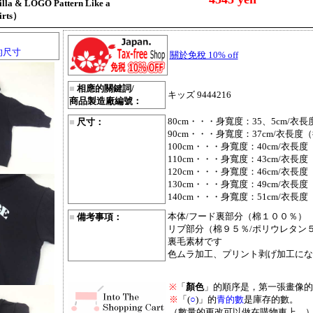
 & LOGO Pattern Like a
irts）
的尺寸
關於免稅 10% off
■
相應的關鍵詞/
キッズ 9444216
商品製造廠編號：
80cm・・・身寬度：35、5cm/衣長
■
尺寸：
90cm・・・身寬度：37cm/衣長度（
100cm・・・身寬度：40cm/衣長度
110cm・・・身寬度：43cm/衣長度
120cm・・・身寬度：46cm/衣長度
130cm・・・身寬度：49cm/衣長度
140cm・・・身寬度：51cm/衣長度
本体/フード裏部分（棉１００％）
■
備考事項：
リブ部分（棉９５％/ポリウレタン
裏毛素材です
色ムラ加工、プリント剥げ加工にな
※
「
顏色
」的順序是，第一張畫像的
※
「(
○
)」的
青的數
是庫存的數。
（數量的更改可以做在購物車上。