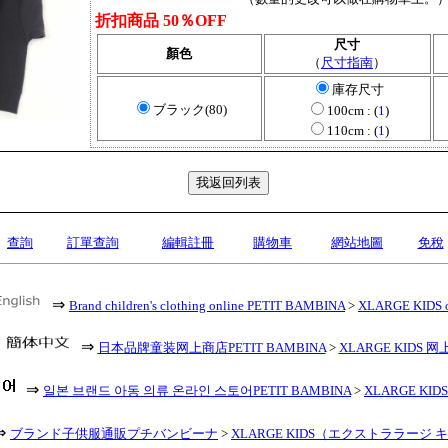
折扣商品 50％OFF
尺寸
顏色
（
尺寸指南
）
庫存尺寸
ブラック(80)
100cm : (
1
)
110cm : (
1
)
查詢
訂單查詢
編輯註冊
購物車
網站地圖
免稅
⇒
Brand children's clothing online PETIT BAMBINA
>
XLARGE KIDS o
⇒
日本品牌童装网上商店PETIT BAMBINA
>
XLARGE KIDS 网
⇒
일본 브랜드 아동 의류 온라인 스토어PETIT BAMBINA
>
XLARGE KID
⇒
ブランド子供服通販プチバンビーナ
>
XLARGE KIDS（エクストララージ 