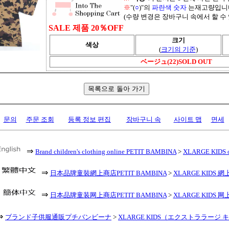
※
"(
○
)"의
파란색 숫자
는재고량입니
(수량 변경은 장바구니 속에서 할 수 
SALE 제품 20％OFF
크기
색상
(
크기의 기준
)
ベージュ(22)SOLD OUT
문의
주문 조회
등록 정보 편집
장바구니 속
사이트 맵
면세
⇒
Brand children's clothing online PETIT BAMBINA
>
XLARGE KIDS o
⇒
日本品牌童裝網上商店PETIT BAMBINA
>
XLARGE KIDS 網
⇒
日本品牌童装网上商店PETIT BAMBINA
>
XLARGE KIDS 网
⇒
ブランド子供服通販プチバンビーナ
>
XLARGE KIDS（エクストララージ 