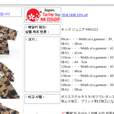
커집니다
면세 대해 10% off
■
해당키 워드/
キッズ ジュニア 9462222
상품 제조 번호：
90cm・・・Width of a garment：39、
■
크기：
에서）：38cm
100cm・・・Width of a garment：41
에서）：41cm
110cm・・・Width of a garment：43
에서）：44、5cm
120cm・・・Width of a garment：45
에서）：48cm
130cm・・・Width of a garment：49
에서）：53cm
140cm・・・Width of a garment：50
에서）：58cm
ポリエステル９０％/ポリウレタン
■
비고 사항：
色ムラ加工、プリント剥げ加工にな
※
"
색상
"의 순서는 1 번째 사진 왼