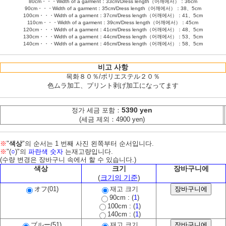
80cm・・・Width of a garment：33cm/Dress length（어깨에서）：36cm
90cm・・・Width of a garment：35cm/Dress length（어깨에서）：38、5cm
100cm・・・Width of a garment：37cm/Dress length（어깨에서）：41、5cm
110cm・・・Width of a garment：39cm/Dress length（어깨에서）：45cm
120cm・・・Width of a garment：41cm/Dress length（어깨에서）：48、5cm
130cm・・・Width of a garment：44cm/Dress length（어깨에서）：53、5cm
140cm・・・Width of a garment：46cm/Dress length（어깨에서）：58、5cm
비고 사항
목화８０％/ポリエステル２０％
色ムラ加工、プリント剥げ加工になってます
5390 yen
정가 세금 포함：
(세금 제외：4900 yen)
※
"
색상
"의 순서는 1 번째 사진 왼쪽부터 순서입니다.
※
"(
○
)"의
파란색 숫자
는재고량입니다.
(수량 변경은 장바구니 속에서 할 수 있습니다.)
색상
크기
장바구니에
(
크기의 기준
)
オフ(01)
재고 크기
90cm : (
1
)
100cm : (
1
)
140cm : (
1
)
ブルー(51)
재고 크기