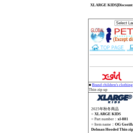
XLARGE KIDS[Discount p
■
Brand children's clothi
Thin zip up
2025年秋冬商品
■
XLARGE KIDS
■
Part number：
xl-881
■
Item name：
OG Gorill
Dolman Hooded Thin zip