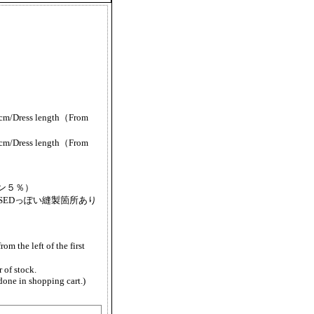
m/Dress length（From
m/Dress length（From
レタン５％）
SEDっぽい縫製箇所あり
from the left of the first
 of stock.
done in shopping cart.)