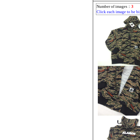
Number of images：
3
Click each image to be bi