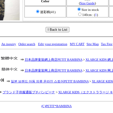
Color
(
Size Guide
)
Size in stock
迷彩柄(41)
140cm : (
1
)
An inquiry
Order search
Edit your registration
MY CART
Site Map
Tax Free
⇒
日本品牌童裝網上商店PETIT BAMBINA
>
XLARGE KIDS 網
⇒
日本品牌童装网上商店PETIT BAMBINA
>
XLARGE KIDS 网
⇒
일본 브랜드 아동 의류 온라인 스토어PETIT BAMBINA
>
XLARGE KID
⇒
ブランド子供服通販プチバンビーナ
>
XLARGE KIDS（エクストララージ 
(C)PETIT*BAMBINA