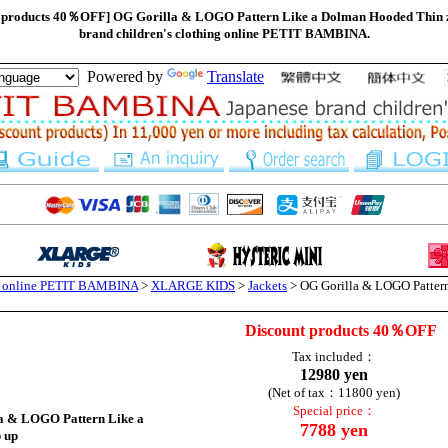
roducts 40％OFF] OG Gorilla & LOGO Pattern Like a Dolman Hooded Thin zi
brand children's clothing online PETIT BAMBINA.
Powered by
Translate
ng online PETIT BAMBINA
>
XLARGE KIDS
>
Jackets
> OG Gorilla & LOGO Patter
Discount products 40％OFF
Tax included：
12980 yen
(Net of tax：11800 yen)
Special price：
a & LOGO Pattern Like a
7788 yen
 up