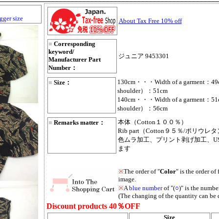
gger size
About Tax Free 10% off
■
Corresponding
keyword/
ジュニア 9453301
Manufacturer Part
Number：
130cm・・・Width of a garment：49c
■
Size：
shoulder）：51cm
140cm・・・Width of a garment：51c
shoulder）：56cm
本体（Cotton１００％）
■
Remarks matter：
Rib part（Cotton９５％/ポリウ
色ムラ加工、プリント剥げ加工、U
ます
※
The order of "
Color
" is the order of 
image.
※
A
blue number
of "(
○
)" is the number
(The changing of the quantity can be 
Discount products 40％OFF
Size