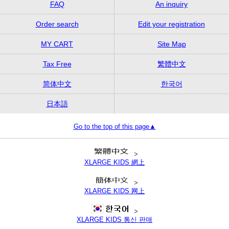
FAQ
An inquiry
Order search
Edit your registration
MY CART
Site Map
Tax Free
繁體中文
简体中文
한국어
日本語
Go to the top of this page▲
>
XLARGE KIDS 網上
>
XLARGE KIDS 网上
>
XLARGE KIDS 통신 판매