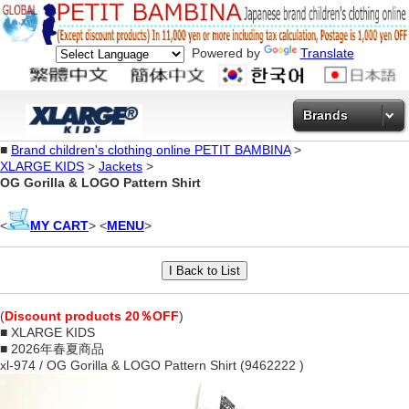
Powered by
Translate
Brands
■
Brand children's clothing online PETIT BAMBINA
>
XLARGE KIDS
>
Jackets
>
OG Gorilla & LOGO Pattern Shirt
<
MY CART
> <
MENU
>
(
Discount products 20％OFF
)
■ XLARGE KIDS
■ 2026年春夏商品
xl-974 / OG Gorilla & LOGO Pattern Shirt (9462222 )