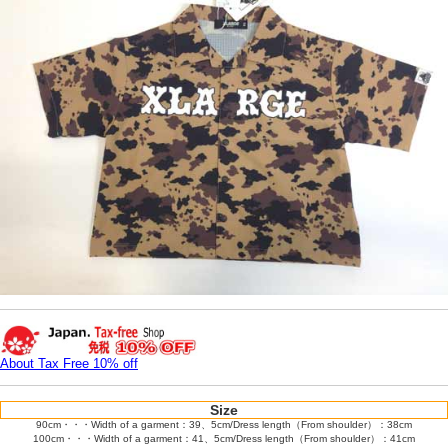
About Tax Free 10% off
Size
90cm・・・Width of a garment：39、5cm/Dress length（From shoulder）：38cm
100cm・・・Width of a garment：41、5cm/Dress length（From shoulder）：41cm