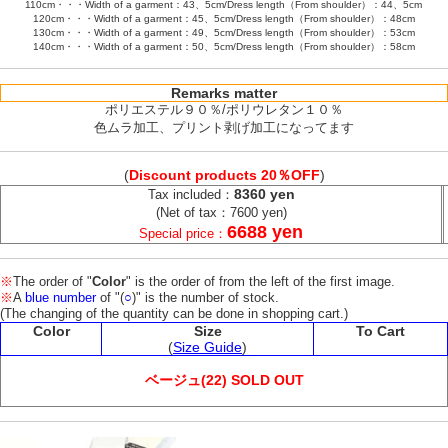
110cm・・・Width of a garment：43、5cm/Dress length（From shoulder）：44、5cm
120cm・・・Width of a garment：45、5cm/Dress length（From shoulder）：48cm
130cm・・・Width of a garment：49、5cm/Dress length（From shoulder）：53cm
140cm・・・Width of a garment：50、5cm/Dress length（From shoulder）：58cm
Remarks matter
ポリエステル９０％/ポリウレタン１０％
色ムラ加工、プリント剥げ加工になってます
(
Discount products 20％OFF
)
8360 yen
Tax included：
(Net of tax：7600 yen)
6688 yen
Special price：
※
The order of "
Color
" is the order of from the left of the first image.
※
A
blue number
of "(
○
)" is the number of stock.
(The changing of the quantity can be done in shopping cart.)
Color
Size
To Cart
(
Size Guide
)
ベージュ(22) SOLD OUT