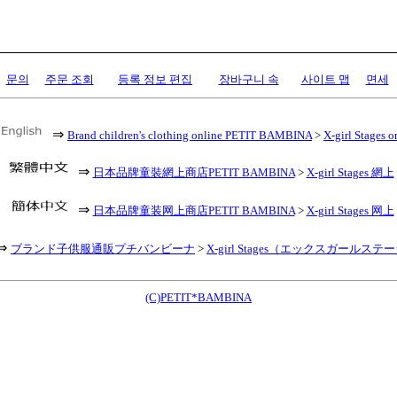
문의
주문 조회
등록 정보 편집
장바구니 속
사이트 맵
면세
⇒
Brand children's clothing online PETIT BAMBINA
>
X-girl Stages o
⇒
日本品牌童裝網上商店PETIT BAMBINA
>
X-girl Stages 網上
⇒
日本品牌童装网上商店PETIT BAMBINA
>
X-girl Stages 网上
⇒
ブランド子供服通販プチバンビーナ
>
X-girl Stages（エックスガールステ
(C)PETIT*BAMBINA