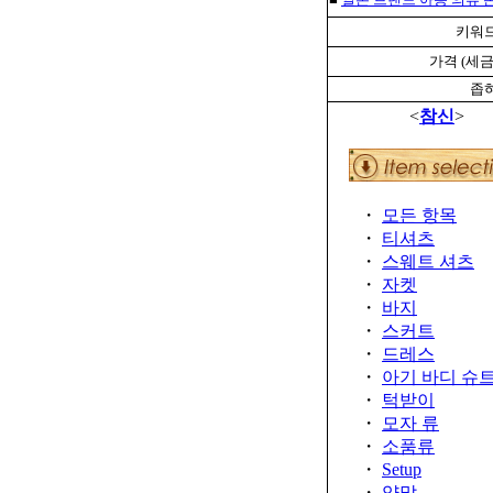
키워드
가격 (세금
좁혀
<
참신
>
・
모든 항목
・
티셔츠
・
스웨트 셔츠
・
자켓
・
바지
・
스커트
・
드레스
・
아기 바디 슈
・
턱받이
・
모자 류
・
소품류
・
Setup
・
양말