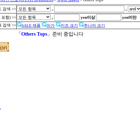
 검색 >>
,
,
 포함) >>
,
yen이상
yen미만
 검색 >>
SALE 제품
아가
키즈 크기
주니어 크기
「
Others Tops
」준비 중입니다
●
트